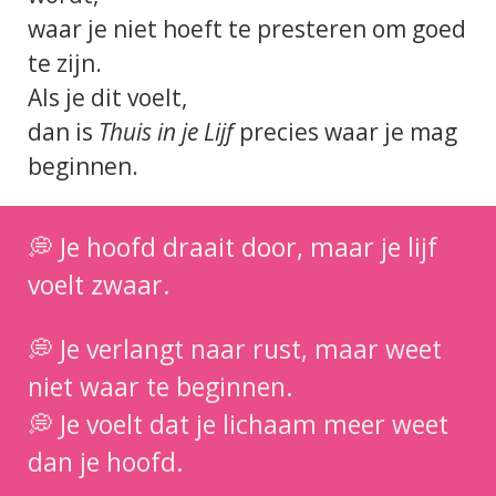
waar je niet hoeft te presteren om goed
te zijn.
Als je dit voelt,
dan is
Thuis in je Lijf
precies waar je mag
beginnen.
💭 Je hoofd draait door, maar je lijf
voelt zwaar.
💭 Je verlangt naar rust, maar weet
niet waar te beginnen.
💭 Je voelt dat je lichaam meer weet
dan je hoofd.