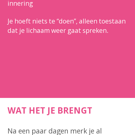
innering
Je hoeft niets te “doen”, alleen toestaan
dat je lichaam weer gaat spreken.
WAT HET JE BRENGT
Na een paar dagen merk je al