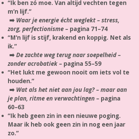
“Ik ben zó moe. Van altijd vechten tegen
m’n lijf.”
➡️
Waar je energie écht weglekt – stress,
zorg, perfectionisme
–
pagina 71–74
“M’n lijf is stijf, krakend en koppig. Net als
ik.”
➡️
De zachte weg terug naar soepelheid –
zonder acrobatiek
–
pagina 55–59
“Het lukt me gewoon nooit om iets vol te
houden.”
➡️
Wat als het niet aan jou lag? – maar aan
je plan, ritme en verwachtingen
–
pagina
60–63
“Ik heb geen zin in een nieuwe poging.
Maar ik heb ook geen zin in nog een jaar
zo.”