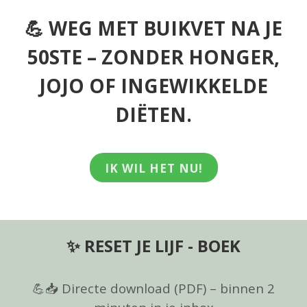
💪 WEG MET BUIKVET NA JE
50STE – ZONDER HONGER,
JOJO OF INGEWIKKELDE
DIËTEN.
IK WIL HET NU!
✨
RESET JE LIJF - BOEK
💪📥 Directe download (PDF) – binnen 2