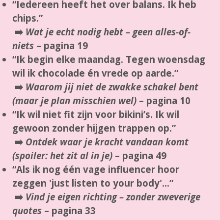
“Iedereen heeft het over balans. Ik heb
chips.”
➡️
Wat je echt nodig hebt – geen alles-of-
niets
–
pagina 19
“Ik begin elke maandag. Tegen woensdag
wil ik chocolade én vrede op aarde.”
➡️
Waarom jij niet de zwakke schakel bent
(maar je plan misschien wel)
–
pagina 10
“Ik wil niet fit zijn voor bikini’s. Ik wil
gewoon zonder hijgen trappen op.”
➡️
Ontdek waar je kracht vandaan komt
(spoiler: het zit al in je)
–
pagina 49
“Als ik nog één vage influencer hoor
zeggen 'just listen to your body'...”
➡️
Vind je eigen richting – zonder zweverige
quotes
–
pagina 33