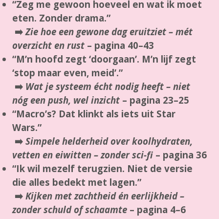
“Zeg me gewoon hoeveel en wat ik moet
eten. Zonder drama.”
➡️
Zie hoe een gewone dag eruitziet – mét
overzicht en rust
–
pagina 40–43
“M’n hoofd zegt ‘doorgaan’. M’n lijf zegt
‘stop maar even, meid’.”
➡️
Wat je systeem écht nodig heeft – niet
nóg een push, wel inzicht
–
pagina 23–25
“Macro’s? Dat klinkt als iets uit Star
Wars.”
➡️
Simpele helderheid over koolhydraten,
vetten en eiwitten – zonder sci-fi
–
pagina 36
“Ik wil mezelf terugzien. Niet de versie
die alles bedekt met lagen.”
➡️
Kijken met zachtheid én eerlijkheid –
zonder schuld of schaamte
–
pagina 4–6