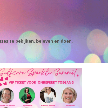
sses te bekijken, beleven en doen.