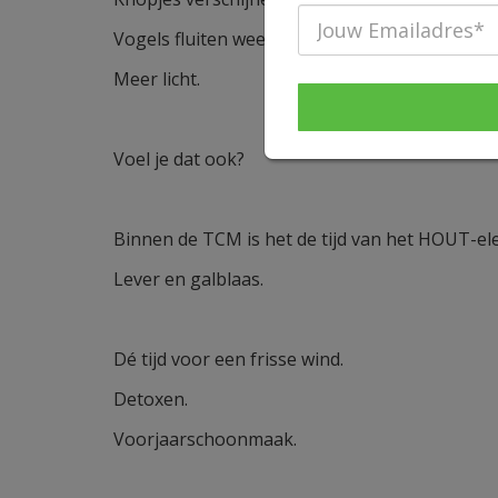
Vogels fluiten weer.
Meer licht.
Voel je dat ook?
Binnen de TCM is het de tijd van het HOUT-e
Lever en galblaas.
Dé tijd voor een frisse wind.
Detoxen.
Voorjaarschoonmaak.