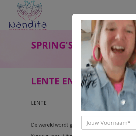
SPRING'S IN THE AIR
LENTE ENERGIE >>> GR
LENTE
De wereld wordt groener.
Knopjes verschijnen.