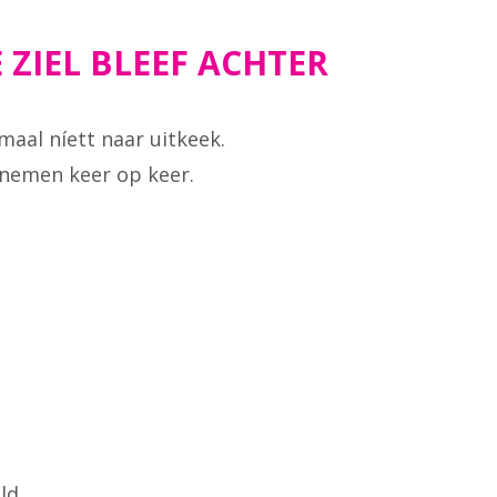
 ZIEL BLEEF ACHTER
aal níett naar uitkeek.
e nemen keer op keer.
ld.