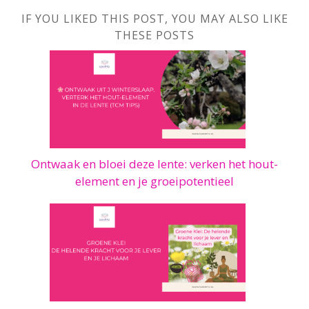
IF YOU LIKED THIS POST, YOU MAY ALSO LIKE
THESE POSTS
Ontwaak en bloei deze lente: verken het hout-
element en je groeipotentieel