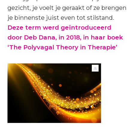
gezicht, je voelt je geraakt of ze brengen
je binnenste juist even tot stilstand.
Deze term werd geïntroduceerd
door Deb Dana, in 2018, in haar boek
‘The Polyvagal Theory in Therapie’